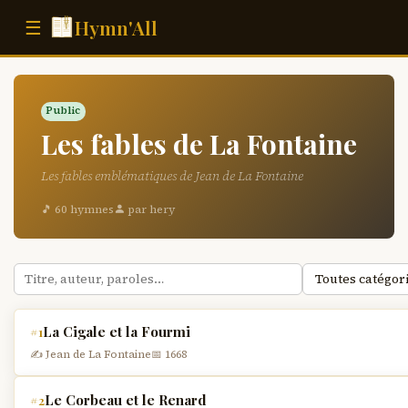
Hymn'All
☰
Public
Les fables de La Fontaine
Les fables emblématiques de Jean de La Fontaine
🎵 60 hymnes
par hery
La Cigale et la Fourmi
#1
✍ Jean de La Fontaine
📅 1668
Le Corbeau et le Renard
#2