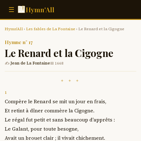
Hymn'All
☰
Hymn'All
›
Les fables de La Fontaine
› Le Renard et la Cigogne
Hymne n° 17
Le Renard et la Cigogne
✍
Jean de La Fontaine
📅 1668
✦ ✦ ✦
1
Compère le Renard se mit un jour en frais,

Et retint à dîner commère la Cigogne.

Le régal fut petit et sans beaucoup d'apprêts :

Le Galant, pour toute besogne,

Avait un brouet clair ; il vivait chichement.
