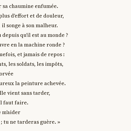
r sa chaumine enfumée.

lus d'effort et de douleur,

, il songe à son malheur.

u depuis qu'il est au monde ?

uvre en la machine ronde ?

efois, et jamais de repos :

s, les soldats, les impôts,

orvée

ureux la peinture achevée.

lle vient sans tarder,

 faut faire.

e m'aider

; tu ne tarderas guère. »