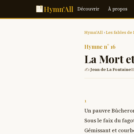
Hymn'All
Découvrir
À propos
Hymn'All
›
Les fables de
Hymne n° 16
La Mort e
✍
Jean de La Fontaine

1
Un pauvre Bûcheron,
Sous le faix du fago
Gémissant et courbé