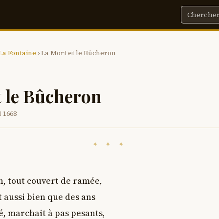
 La Fontaine
› La Mort et le Bûcheron
t le Bûcheron
 1668
✦ ✦ ✦
 tout couvert de ramée,

t aussi bien que des ans

, marchait à pas pesants,
