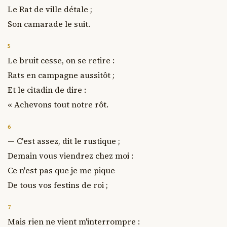
Le Rat de ville détale ;

Son camarade le suit.
5
Le bruit cesse, on se retire :

Rats en campagne aussitôt ;

Et le citadin de dire :

« Achevons tout notre rôt.
6
— C'est assez, dit le rustique ;

Demain vous viendrez chez moi :

Ce n'est pas que je me pique

De tous vos festins de roi ;
7
Mais rien ne vient m'interrompre :
