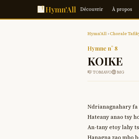
Hymn'All
Découvrir
À propos
Hymn'All
›
Chorale Tafik
Hymne n° 8
KOIKE
🎼 TOMAVO
MG
Ndrianagnahary fa 
Hateany anao tsy ho 
An-tany etoy lahy t
Hanagna zao mbo ho