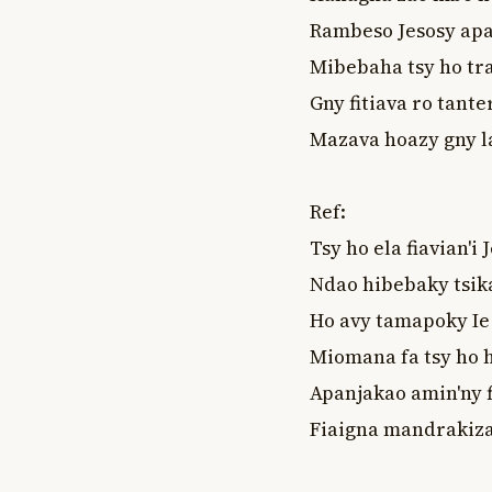
Rambeso Jesosy apa
Mibebaha tsy ho tra
Gny fitiava ro tant
Mazava hoazy gny la
Ref:

Tsy ho ela fiavian'i J
Ndao hibebaky tsika
Ho avy tamapoky Ie 
Miomana fa tsy ho h
Apanjakao amin'ny f
Fiaigna mandrakiza