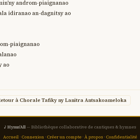
amin'ny androm-piaignanao

la idiranao an-dagnitsy ao

om-piaignanao

alanao

 ao

etour à Chorale Tafiky ny Lanitra Antsakoameloka
♪ Hymn'All
— Bibliothèque collaborative de cantiques & hymnes
Accueil
·
Connexion
·
Créer un compte
·
À propos
·
Confidentialité