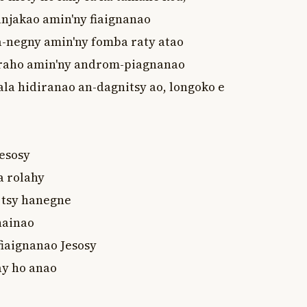
njakao amin'ny fiaignanao

-negny amin'ny fomba raty atao

eraho amin'ny androm-piagnanao

la hidiranao an-dagnitsy ao, longoko e

esosy

 rolahy

tsy hanegne

ainao

iaignanao Jesosy

y ho anao
