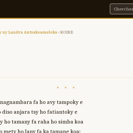
y ny Lanitra Antsakoameloka
› KOIKE
✦ ✦ ✦
nagnambara fa ho avy tampoky e

diso anjara tsy ho fatiantoky e

sy ho tamany fa raha ho simba koa

 mety ho lany fa ka tamane koa;
