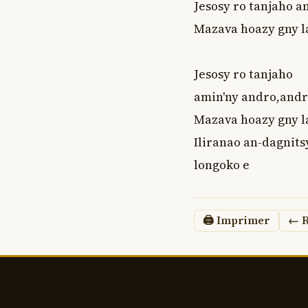
Jesosy ro tanjaho 
Mazava hoazy gny la
Jesosy ro tanjaho 

amin'ny andro,andr
Mazava hoazy gny l
Iliranao an-dagnitsy
longoko e
🖨 Imprimer
← R